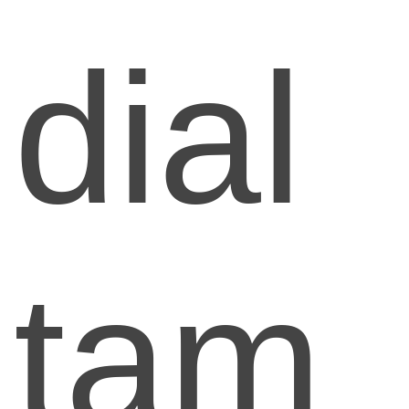
dial
tam