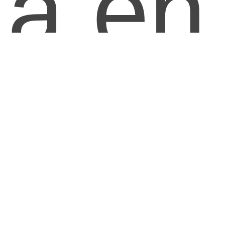
a en
inter