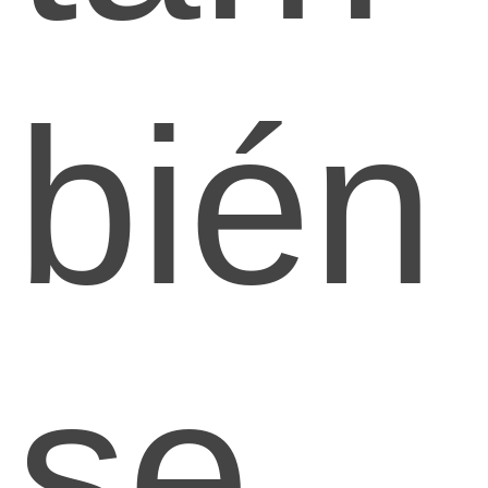
bién
se