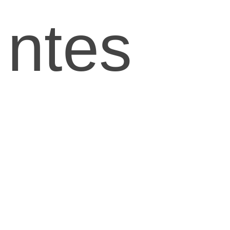
ntes
aprove
chan la