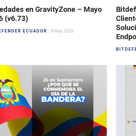
edades en GravityZone – Mayo
Bitde
6 (v6.73)
Clien
Soluc
EFENDER ECUADOR
- 8 May. 2026
Endpo
BITDEF