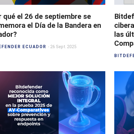
 qué el 26 de septiembre se
Bitdef
memora el Día de la Bandera en
ciber
ador?
las ú
Compa
EFENDER ECUADOR
- 26 Sept. 2025
BITDEF