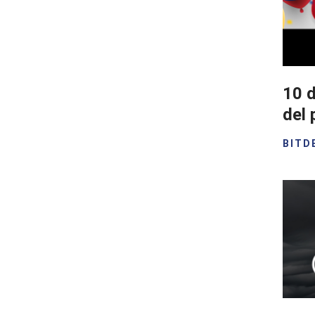
10 d
del 
BITD