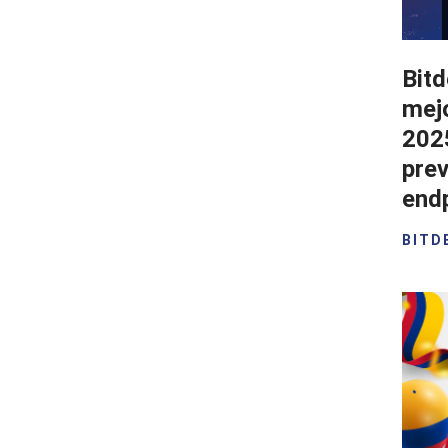
Bit
mejo
202
prev
end
BITD