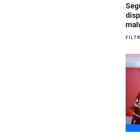
Segú
disp
mal
FILT