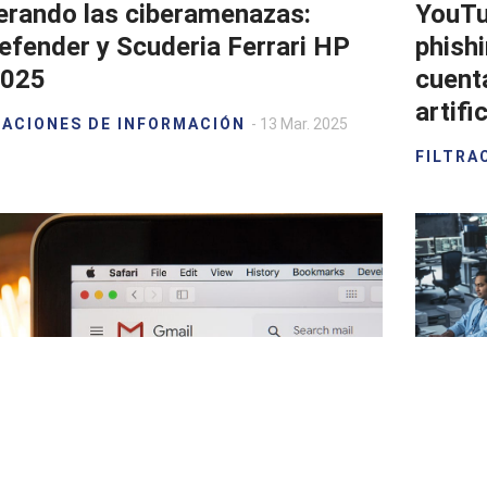
erando las ciberamenazas:
YouTu
efender y Scuderia Ferrari HP
phishi
2025
cuent
artific
RACIONES DE INFORMACIÓN
- 13 Mar. 2025
FILTRA